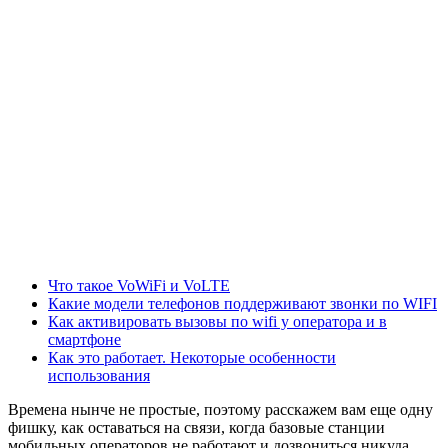
Что такое VoWiFi и VoLTE
Какие модели телефонов поддерживают звонки по WIFI
Как активировать вызовы по wifi у оператора и в
смартфоне
Как это работает. Некоторые особенности
использования
Времена нынче не простые, поэтому расскажем вам еще одну
фишку, как оставаться на связи, когда базовые станции
мобильных операторов не работают и дозвониться никуда