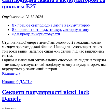
цоколем Е27
Опубліковано 28.12.2024
Як працює світлодіодна лампа з акумулятором
Як правильно заряджати акумуляторну лампу
Де її краще використовувати
Ступінь нашої енергетичної автономності з кожним новим
місяцем зростає дедалі більше. Навряд чи хтось зараз, через
три роки війни, запалює справжні свічки під час відключень
світла.
Одним із найбільш оптимальних способів не сидіти в темряві
– це використовувати світлодіодну лампу з акумулятором, яка
вкручується у звичайний патрон.
(більше…)
Новини
0
ДАЛІ >
Секрети популярності віскі Jack
Daniels
-=Реклама=-