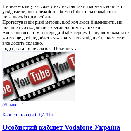
Не знаємо, як у вас, але у нас настав такий момент, коли ми
усвідомили, що залежність від YouTube стала надмірною і
пора щось із цим робити.
Протестувавши різні методи, щоб хоч якось її зменшити, ми
поспішаємо поділитися з вами нашими успіхами.
Але якщо десь там, посередині між серцем і шлунком, вам таке
життя ще досі подобається – врятуватися від цієї напасті стає
вже досить складно.
Тоді ця стаття не для вас. Поки що…
(більше…)
Корисні поради
0
ДАЛІ >
Особистий кабінет Vodafone Україна