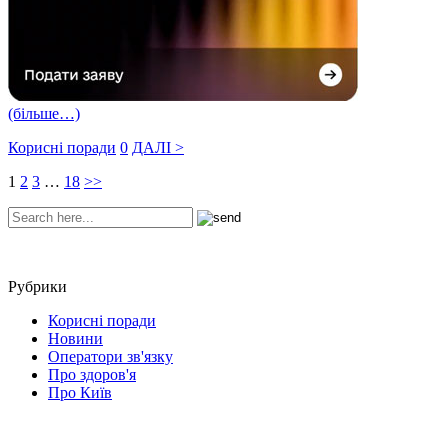
(більше…)
Корисні поради
0
ДАЛІ >
1
2
3
…
18
>>
Рубрики
Корисні поради
Новини
Оператори зв'язку
Про здоров'я
Про Київ