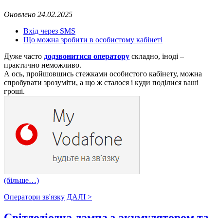
Оновлено 24.02.2025
Вхід через SMS
Що можна зробити в особистому кабінеті
Дуже часто
додзвонитися оператору
складно, іноді –
практично неможливо.
А ось, пройшовшись стежками особистого кабінету, можна
спробувати зрозуміти, а що ж сталося і куди поділися ваші
гроші.
(більше…)
Оператори зв'язку
ДАЛІ >
Світлодіодна лампа з акумулятором та