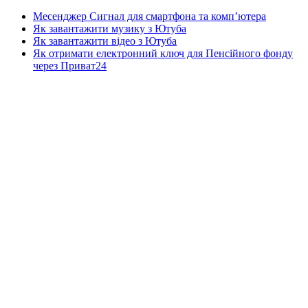
Месенджер Сигнал для смартфона та комп’ютера
Як завантажити музику з Ютуба
Як завантажити відео з Ютуба
Як отримати електронний ключ для Пенсійного фонду
через Приват24