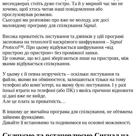
месенджерах стоїть дуже гостро. Та й у мирний час ми не
хочемо, щоб хтось читав наші повідомлення або
прослуховував розмови.
Сьогодні ми розповімо про вже не молоду, але досі
маловідому програму для спілкування
Signal
.
Висока приватність листування та дзвінків у цій програмі
заснована на технології наскрізного шифрування –
Signal
Protocol™
. При цьому відбувається шифрування «від
пристрою до пристрою» без проміжної ланки.
Це означає, що всі дані зберігаються лише на пристроях, між
якими відбувається спілкування.
У цьому є й певна незручність – оскільки листування та
файли, якими ви обмінюєтеся, залишаються тільки на тому
телефоні або комп’ютері, на якому було листування. І у разі
їхньої втрати на телефоні (або ПК) з якоїсь причини відновити
ці дані вже не вийде.
Але це плата за приватність…
В іншому це звичайна програма для спілкування, не обтяжена
зайвими функціями.
Давайте її встановимо та подивимося на основні можливості.
Скачуємо та встановлюємо Сигнал на