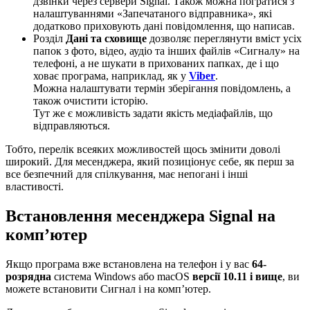
дзвінки через сервери Signal. Також можна погратися з
налаштуваннями «Запечатаного відправника», які
додатково приховують дані повідомлення, що написав.
Розділ
Дані та сховище
дозволяє переглянути вміст усіх
папок з фото, відео, аудіо та інших файлів «Сигналу» на
телефоні, а не шукати в прихованих папках, де і що
ховає програма, наприклад, як у
Viber
.
Можна налаштувати термін зберігання повідомлень, а
також очистити історію.
Тут же є можливість задати якість медіафайлів, що
відправляються.
Тобто, перелік всеяких можливостей щось змінити доволі
широкий. Для месенджера, який позиціонує себе, як перш за
все безпечний для спілкування, має непогані і інші
властивості.
Встановлення месенджера Signal на
комп’ютер
Якщо програма вже встановлена на телефон і у вас
64-
розрядна
система Windows або macOS
версії 10.11 і вище
, ви
можете встановити Сигнал і на комп’ютер.