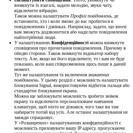
вимкнути їх взагалі, задати мелодію, звуки чату,
відключити вібрацію.
Також можна налаштувати
Профілі повідомлень
, де
встановити, хто і коли зможе до вас пробитися в
повідомленнях і дзвінках. Наприклад, задати, що вночі
вам зможуть додзвонитися або надіслати повідомлення
найпотрібніші люди.
У налаштуваннях
Конфіденційності
можна вимкнути
сповіщення про прочитання повідомлення. Причому в
обидві сторони. Також вимкнути індикатор набору
тексту. Але, якщо ви його відключите, то і вам не буде
показано, коли ваш співрозмовник щось пише в даний
момент.
Тут же налаштування та включення
зникаючих
повідомлень
. У цьому розділі є можливість налаштувати
блокування Signal, використовуючи відбиток пальця або
стандартне блокування екрана.
Можна ще заблокувати можливість зробити знімок
екрану та відключити персоналізоване навчання
клавіатури, щоб ніхто не дізнався, чого таке ви там
набираєте потай від усіх. Але останнє налаштування не
завжди спрацьовує.
У «Розширених» налаштуваннях конфіденційності є
можливість приховувати вашу IP адресу, пропускаючи