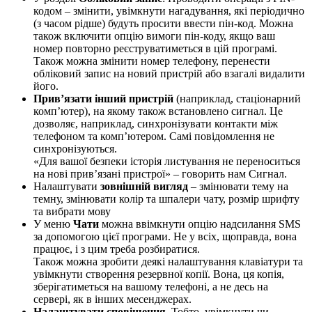
кодом – змінити, увімкнути нагадування, які періодично
(з часом рідше) будуть просити ввести пін-код. Можна
також включити опцію вимоги пін-коду, якщо ваш
номер повторно реєструватиметься в цій програмі.
Також можна змінити номер телефону, перенести
обліковий запис на новий пристрій або взагалі видалити
його.
Прив’язати інший пристрій
(наприклад, стаціонарний
комп’ютер), на якому також встановлено сигнал. Це
дозволяє, наприклад, синхронізувати контакти між
телефоном та комп’ютером. Самі повідомлення не
синхронізуються.
Для вашої безпеки історія листування не переноситься
на нові прив’язані пристрої
– говорить нам Сигнал.
Налаштувати
зовнішній вигляд
– змінювати тему на
темну, змінювати колір та шпалери чату, розмір шрифту
та вибрати мову
У меню
Чати
можна ввімкнути опцію надсилання SMS
за допомогою цієї програми. Не у всіх, щоправда, вона
працює, і з цим треба розбиратися.
Також можна зробити деякі налаштування клавіатури та
увімкнути створення резервної копії. Вона, ця копія,
зберігатиметься на вашому телефоні, а не десь на
сервері, як в інших месенджерах.
Налаштувати сповіщення
. Тобто, увімкнути чи